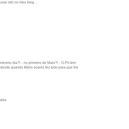
sar isto no meu blog...
mesmo dia?!... no primeiro de Maio?!... O PS tem
desde quando Mário soares fez tudo para que lhe
udas.