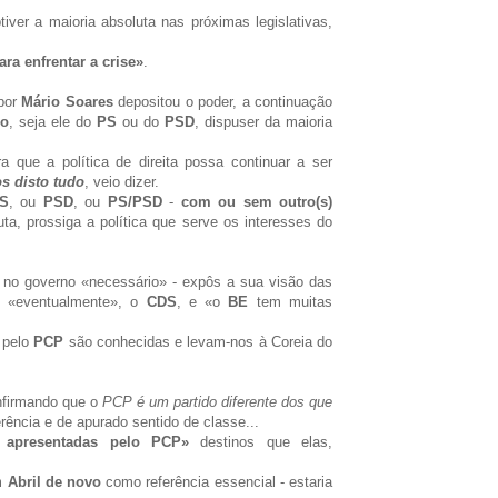
tiver a maioria absoluta nas próximas legislativas,
ara enfrentar a crise»
.
 por
Mário Soares
depositou o poder, a continuação
ço
, seja ele do
PS
ou do
PSD
, dispuser da maioria
a que a política de direita possa continuar a ser
s disto tudo
, veio dizer.
S
, ou
PSD
, ou
PS/PSD
-
com ou sem outro(s)
ta, prossiga a política que serve os interesses do
no governo «necessário» - expôs a sua visão das
o, «eventualmente», o
CDS
, e «o
BE
tem muitas
 pelo
PCP
são conhecidas e levam-nos à Coreia do
onfirmando que o
PCP é um partido diferente dos que
rência e de apurado sentido de classe...
 apresentadas pelo PCP»
destinos que elas,
m
Abril de novo
como referência essencial - estaria