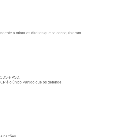
endente a minar os direitos que se consquistaram
, CDS e PSD.
CP é o único Partido que os defende.
s patrões...