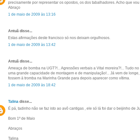
precisamente por representar os opostos, os dos tabalhadores. Acho que vou u
Abraço
1 de maio de 2009 às 13:16
Antuã disse...
Estas afirmações deste francisco só nos deixam orgulhosos.
1 de maio de 2009 às 13:42
Antuã disse...
Ameaça de bomba na UGT?!... Agressões verbais a Vital moreira?!... Tudo no 
uma grande capacidade de montagem e de manipulação!... Já vem de longe, 
fossem à tromba na Marinha Grande para depois aparecer como vítima.
1 de maio de 2009 às 18:42
Talina
disse...
É pá, tadinho não se faz isto ao avô cantigas , ele só lá foi dar o beijinho de J
Bom 1º de Maio
Abraços
Talina