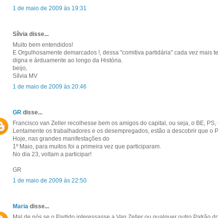
1 de maio de 2009 às 19:31
Sílvia disse...
Muito bem entendidos!
E Orgulhosamente demarcados !, dessa "comitiva partidária" cada vez mais t
digna e árduamente ao longo da História.
beijo,
Sílvia MV
1 de maio de 2009 às 20:46
GR
disse...
Francisco van Zeller recolhesse bem os amigos do capital, ou seja, o BE, PS
Lentamente os trabalhadores e os desempregados, estão a descobrir que o P
Hoje, nas grandes manifestações do
1º Maio, para muitos foi a primeira vez que participaram.
No dia 23, voltam a participar!
GR
1 de maio de 2009 às 22:50
Maria
disse...
Mal de nós se o Partido interessasse a Van Zeller ou qualquer outro Patrão do