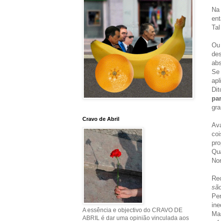
Na
en
Tal
Ou
des
abs
Se 
apl
Dit
par
gra
Cravo de Abril
Ava
co
pr
Qua
Nor
Rec
são
Pe
ine
A essência e objectivo do CRAVO DE
Mas
ABRIL é dar uma opinião vinculada aos