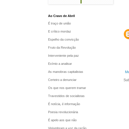
Ao Cravo de Abril
É traço de união
E crítico mordaz
Espelho da convicção
Fruto da Revolução
Interveniente pela paz
Exímio a analisar
As manobras capitalistas
Me
Certeiro a denunciar
Sub
Os que nos querem tramar
Travestidos de socialistas
É notícia, é informação
Poesia revolucionária
É apelo aos que não
Vislumbram a voz da razão