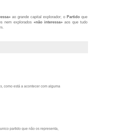
ressa»
ao grande capital explorador; o
Partido
que
res nem explorados
«não interessa»
aos que tudo
em.
as, como está a acontecer com alguma
 unico partido que não os representa,