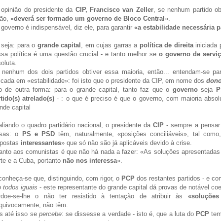
 opinião do presidente da
CIP, Francisco van Zeller
, se nenhum partido ob
tão,
«deverá ser formado um governo de Bloco Central
».
 governo é indispensável, diz ele, para garantir
«a estabilidade necessária p
 seja
: para o
grande capital
, em cujas garras a
política de direita
iniciada
sa política é uma questão crucial - e tanto melhor se
o governo de servi
oluta.
nenhum dos dois partidos obtiver essa maioria, então... entendam-se par
icada em «estabilidade»: foi isto que o presidente da CIP, em nome dos
dono
o de outra forma: para o grande capital, tanto faz que o
governo
seja
P
tido(s) atrelado(s)
- : o que é preciso é que o governo, com maioria absolu
nde capital
liando o quadro partidário nacional, o presidente da
CIP
- sempre a pensar 
isas: o
PS e PSD
têm, naturalmente, «posições conciliáveis», tal com
opostas
interessantes
» que só não são já aplicáveis devido à crise.
nto aos comunistas é que não há nada a fazer: «As soluções apresentadas
te e a Cuba, portanto
não nos interessa
».
onheça-se que, distinguindo, com rigor, o
PCP
dos restantes partidos - e c
 todos iguais
- este representante do grande capital dá provas de notável coe
rdoe-se-lhe o não ter resistido à tentação de atribuir às
«soluções
quivocamente, não têm.
 até isso se
percebe
: se dissesse a verdade - isto é, que a luta do
PCP
te