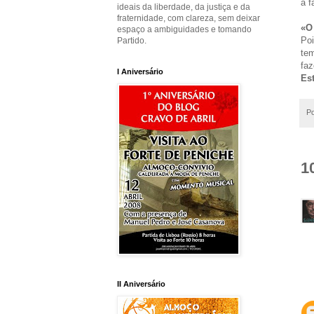
a f
ideais da liberdade, da justiça e da
fraternidade, com clareza, sem deixar
«O
espaço a ambiguidades e tomando
Po
Partido.
te
fa
I Aniversário
Es
P
1
II Aniversário