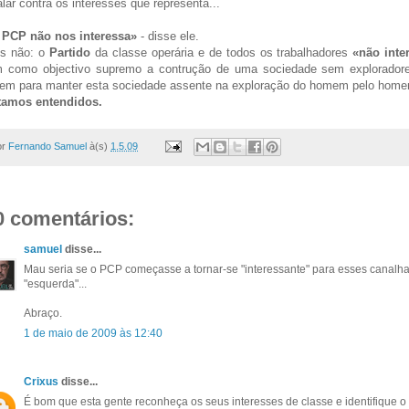
alar contra os interesses que representa...
 PCP não nos interessa»
- disse ele.
is não: o
Partido
da classe operária e de todos os trabalhadores
«não inte
m como objectivo supremo a contrução de uma sociedade sem explorado
zem para manter esta sociedade assente na exploração do homem pelo hom
tamos entendidos.
or
Fernando Samuel
à(s)
1.5.09
0 comentários:
samuel
disse...
Mau seria se o PCP começasse a tornar-se "interessante" para esses canalh
"esquerda"...
Abraço.
1 de maio de 2009 às 12:40
Crixus
disse...
É bom que esta gente reconheça os seus interesses de classe e identifique o