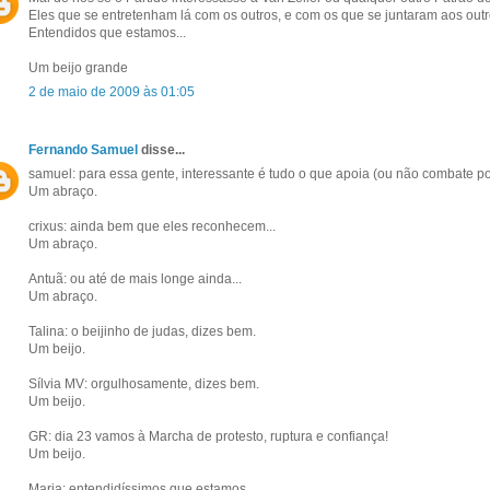
Eles que se entretenham lá com os outros, e com os que se juntaram aos outr
Entendidos que estamos...
Um beijo grande
2 de maio de 2009 às 01:05
Fernando Samuel
disse...
samuel: para essa gente, interessante é tudo o que apoia (ou não combate por a
Um abraço.
crixus: ainda bem que eles reconhecem...
Um abraço.
Antuã: ou até de mais longe ainda...
Um abraço.
Talina: o beijinho de judas, dizes bem.
Um beijo.
Sílvia MV: orgulhosamente, dizes bem.
Um beijo.
GR: dia 23 vamos à Marcha de protesto, ruptura e confiança!
Um beijo.
Maria: entendidíssimos que estamos...